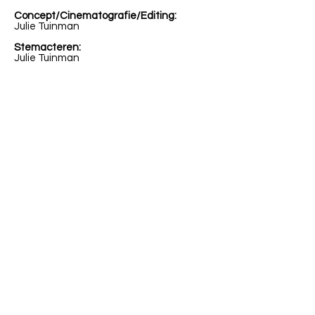
Concept/Cinematografie/Editing:
Julie Tuinman
Stemacteren:
Julie Tuinman
© 2022 JULIE TUINMAN - FILMMAKER
& KUNSTENAAR
BELANGRIJK