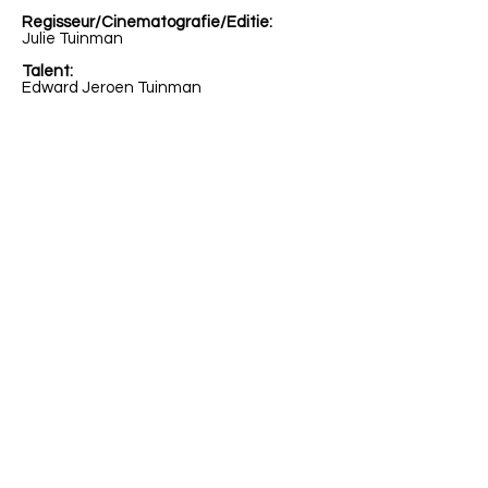
Regisseur/Cinematografie/Editie:
Julie Tuinman
Talent:
Edward Jeroen Tuinman
© 2022 JULIE TUINMAN - FILMMAKER
& KUNSTENAAR